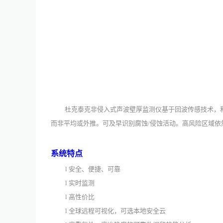
杜克泰克非侵入式声波壁厚监测仪基于回波传感技术，
而非平均或外推。可及早识别腐蚀
/侵蚀活动。高风险区域
系统特点
l
安全、便捷、可靠
l
实时监测
l
高性价比
l
全球远程可视化，可选本地安全云