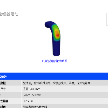
蚀
/侵蚀活动
3D声波测厚轮廓系统